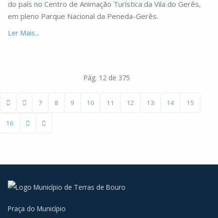
do país no Centro de Animação Turística da Vila do Gerês,
em pleno Parque Nacional da Peneda-Gerês.
Ler Mais...
Pág. 12 de 375
7
8
9
10
11
12
13
14
15
16
Praça do Município