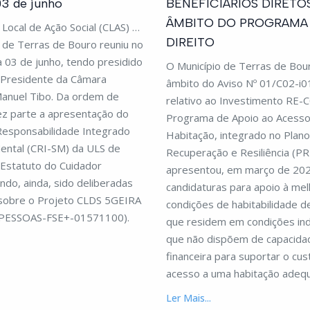
03 de junho
BENEFICIÁRIOS DIRETO
ÂMBITO DO PROGRAMA 
Local de Ação Social (CLAS) da
DIREITO
 de Terras de Bouro reuniu no
 03 de junho, tendo presidido
O Município de Terras de Bou
o Presidente da Câmara
âmbito do Aviso Nº 01/C02-i0
Manuel Tibo. Da ordem de
relativo ao Investimento RE-C
ez parte a apresentação do
Programa de Apoio ao Acesso
Responsabilidade Integrado
Habitação, integrado no Plan
ental (CRI-SM) da ULS de
Recuperação e Resiliência (PR
 Estatuto do Cuidador
apresentou, em março de 202
endo, ainda, sido deliberadas
candidaturas para apoio à mel
sobre o Projeto CLDS 5GEIRA
condições de habitabilidade de
 PESSOAS-FSE+-01571100).
que residem em condições ind
que não dispõem de capacida
financeira para suportar o cus
acesso a uma habitação adeq
Ler Mais...