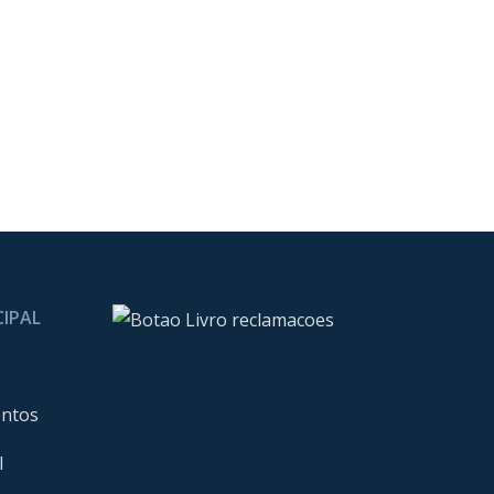
CIPAL
entos
l