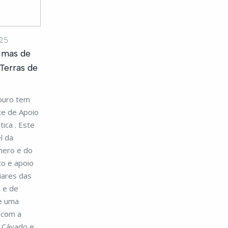
025
imas de
Terras de
ouro tem
e de Apoio
ica . Este
l da
nero e do
o e apoio
liares das
a e de
de uma
a com a
o Cávado e