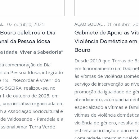
AL
02 outubro, 2025
AÇÃO SOCIAL
01 outubro, 2
 Bouro celebrou o Dia
Gabinete de Apoio às Vít
onal da Pessoa Idosa
Violência Doméstica em 
Bouro
a Idade, Viver a Sabedoria”
Desde 2019 que Terras de B
da comemoração do Dia
em funcionamento um Gabinet
al da Pessoa Idosa, integrado
às Vítimas de Violência Domést
e 18 – "Recordar é viver!" do
serviço de intervenção ao níve
S 5GEIRA, realizou-se, no
promoção da igualdade de gé
a 1 de outubro de 2025, em
atendimento, acompanhament
 uma iniciativa organizada em
especializado a vítimas e fami
m a Associação Sociocultural e
vítimas de violência doméstic
 de Valdosende - Paradela e a
violência de género, resulta 
issional Amar Terra Verde
estreita articulação e parceri
Comunidade Intermunicipal d