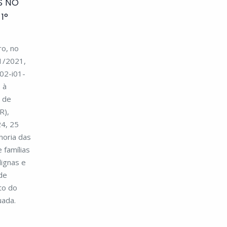
S NO
1°
ro, no
1/2021,
02-i01-
 à
o de
R),
4, 25
horia das
 famílias
ignas e
de
to do
uada.