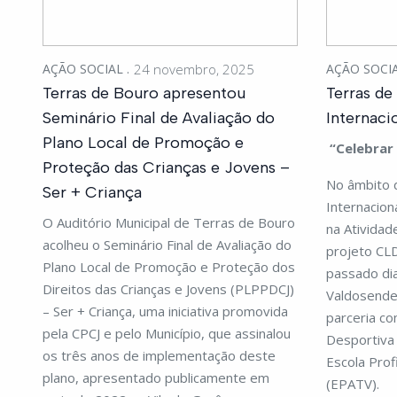
AÇÃO SOCIAL
24 novembro, 2025
AÇÃO SOCI
Terras de Bouro apresentou
Terras de
Seminário Final de Avaliação do
Internaci
Plano Local de Promoção e
“Celebrar 
Proteção das Crianças e Jovens –
No âmbito 
Ser + Criança
Internacion
O Auditório Municipal de Terras de Bouro
na Atividad
acolheu o Seminário Final de Avaliação do
projeto CLD
Plano Local de Promoção e Proteção dos
passado di
Direitos das Crianças e Jovens (PLPPDCJ)
Valdosende,
– Ser + Criança, uma iniciativa promovida
parceria co
pela CPCJ e pelo Município, que assinalou
Desportiva
os três anos de implementação deste
Escola Prof
plano, apresentado publicamente em
(EPATV).