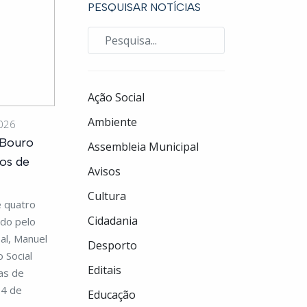
PESQUISAR NOTÍCIAS
Ação Social
Ambiente
2026
 Bouro
Assembleia Municipal
tos de
Avisos
Cultura
e quatro
Cidadania
do pelo
al, Manuel
Desporto
 Social
Editais
as de
04 de
Educação