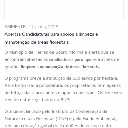
AMBIENTE
17 junho, 2025
Abertas Candidaturas para apoios à limpeza e
manutenção de áreas florestais
O Município de Terras de Bouro informa e alerta que se
encontram abertas as 𝐜𝐚𝐧𝐝𝐢𝐝𝐚𝐭𝐮𝐫𝐚𝐬 𝐩𝐚𝐫𝐚 𝐚𝐩𝐨𝐢𝐨𝐬 a ações de
gestão, 𝐥𝐢𝐦𝐩𝐞𝐳𝐚 𝐞 𝐦𝐚𝐧𝐮𝐭𝐞𝐧𝐜̧
ão
𝐝𝐞 𝐚́𝐫𝐞𝐚𝐬 𝐟𝐥𝐨𝐫𝐞𝐬𝐭𝐚𝐢s.
O programa prevê a atribuição de 650 euros por hectare.
Para formalizar a candidatura, os proprietários têm apenas
de fotografar a área antes e após a operação. Os terrenos
têm de estar registados no BUPI.
O anúncio, lançado pelo Instituto da Conservação da
Natureza e das Florestas (ICNF) e pelo Fundo Ambiental,
tem uma dotação global de 4 milhões de euros e está