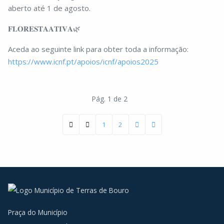
aberto até 1 de agosto.
𝐅𝐋𝐎𝐑𝐄𝐒𝐓𝐀𝐀𝐓𝐈𝐕𝐀🌿
Aceda ao seguinte link para obter toda a informação:
https://www.icnf.pt/apoios/icnf/apoios2025
Pág. 1 de 2
1
2
Praça do Município