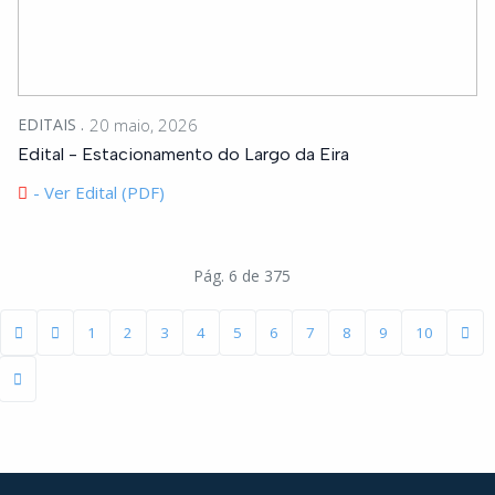
EDITAIS
20 maio, 2026
Edital - Estacionamento do Largo da Eira
- Ver Edital (PDF)
Pág. 6 de 375
1
2
3
4
5
6
7
8
9
10