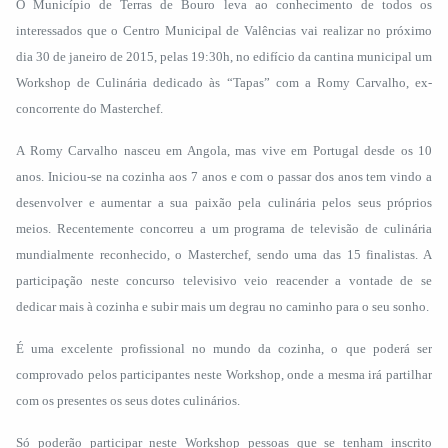
O Município de Terras de Bouro leva ao conhecimento de todos os
interessados que o Centro Municipal de Valências vai realizar no próximo
dia 30 de janeiro de 2015, pelas 19:30h, no edifício da cantina municipal um
Workshop de Culinária dedicado às “Tapas” com a Romy Carvalho, ex-
concorrente do Masterchef.
A Romy Carvalho nasceu em Angola, mas vive em Portugal desde os 10
anos. Iniciou-se na cozinha aos 7 anos e com o passar dos anos tem vindo a
desenvolver e aumentar a sua paixão pela culinária pelos seus próprios
meios. Recentemente concorreu a um programa de televisão de culinária
mundialmente reconhecido, o Masterchef, sendo uma das 15 finalistas. A
participação neste concurso televisivo veio reacender a vontade de se
dedicar mais à cozinha e subir mais um degrau no caminho para o seu sonho.
É uma excelente profissional no mundo da cozinha, o que poderá ser
comprovado pelos participantes neste Workshop, onde a mesma irá partilhar
com os presentes os seus dotes culinários.
Só poderão participar neste Workshop pessoas que se tenham inscrito