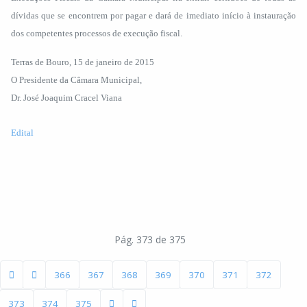
dívidas que se encontrem por pagar e dará de imediato início à instauração
dos competentes processos de execução fiscal.
Terras de Bouro, 15 de janeiro de 2015
O Presidente da Câmara Municipal,
Dr. José Joaquim Cracel Viana
Edital
Pág. 373 de 375
366
367
368
369
370
371
372
373
374
375