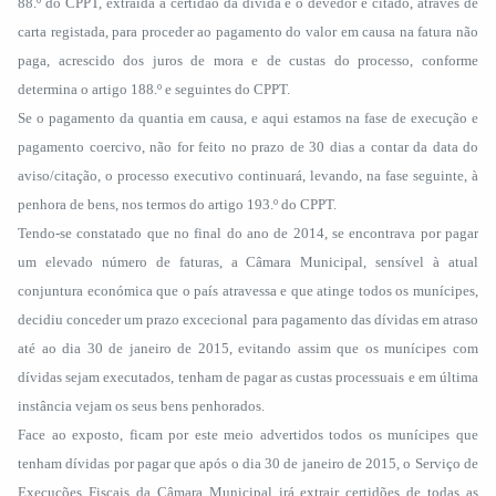
88.º do CPPT, extraída a certidão da dívida e o devedor é citado, através de
carta registada, para proceder ao pagamento do valor em causa na fatura não
paga, acrescido dos juros de mora e de custas do processo, conforme
determina o artigo 188.º e seguintes do CPPT.
Se o pagamento da quantia em causa, e aqui estamos na fase de execução e
pagamento coercivo, não for feito no prazo de 30 dias a contar da data do
aviso/citação, o processo executivo continuará, levando, na fase seguinte, à
penhora de bens, nos termos do artigo 193.º do CPPT.
Tendo-se constatado que no final do ano de 2014, se encontrava por pagar
um elevado número de faturas, a Câmara Municipal, sensível à atual
conjuntura económica que o país atravessa e que atinge todos os munícipes,
decidiu conceder um prazo excecional para pagamento das dívidas em atraso
até ao dia 30 de janeiro de 2015, evitando assim que os munícipes com
dívidas sejam executados, tenham de pagar as custas processuais e em última
instância vejam os seus bens penhorados.
Face ao exposto, ficam por este meio advertidos todos os munícipes que
tenham dívidas por pagar que após o dia 30 de janeiro de 2015, o Serviço de
Execuções Fiscais da Câmara Municipal irá extrair certidões de todas as