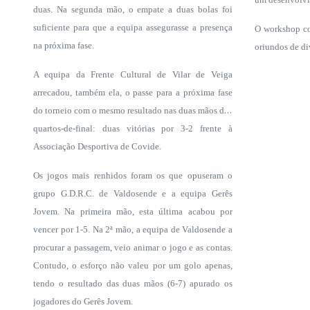
duas. Na segunda mão, o empate a duas bolas foi
suficiente para que a equipa assegurasse a presença
O workshop co
na próxima fase.
oriundos de di
A equipa da Frente Cultural de Vilar de Veiga
arrecadou, também ela, o passe para a próxima fase
do torneio com o mesmo resultado nas duas mãos dos
quartos-de-final: duas vitórias por 3-2 frente à
Associação Desportiva de Covide.
Os jogos mais renhidos foram os que opuseram o
grupo G.D.R.C. de Valdosende e a equipa Gerês
Jovem. Na primeira mão, esta última acabou por
vencer por 1-5. Na 2ª mão, a equipa de Valdosende a
procurar a passagem, veio animar o jogo e as contas.
Contudo, o esforço não valeu por um golo apenas,
tendo o resultado das duas mãos (6-7) apurado os
jogadores do Gerês Jovem.