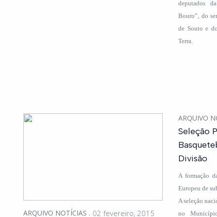
deputados da
Bouro”, do se
de Souto e do
Terra.
ARQUIVO N
Seleção 
Basquete
Divisão
A formação da
Europeu de sub
A seleção naci
ARQUIVO NOTÍCIAS
02 fevereiro, 2015
no Municípi