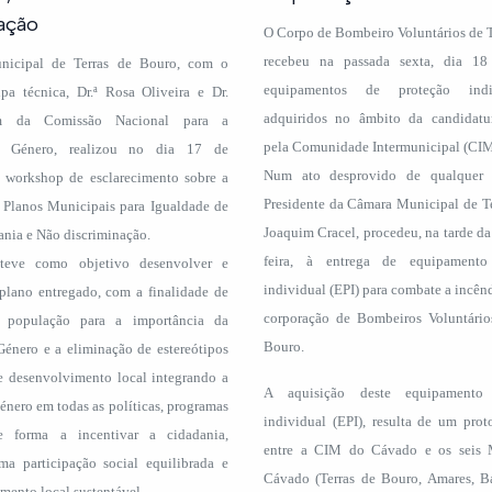
ação
Corpo de Bombeiro Voluntários de T
recebeu na passada sexta, dia 18
icipal de Terras de Bouro, com o
equipamentos de proteção indi
pa técnica, Dr.ª Rosa Oliveira e Dr.
adquiridos no âmbito da candidatu
m da Comissão Nacional para a
pela Comunidade Intermunicipal (CI
o Género, realizou no dia 17 de
Num ato desprovido de qualquer 
workshop de esclarecimento sobre a
Presidente da Câmara Municipal de Te
 Planos Municipais para Igualdade de
Joaquim Cracel, procedeu, na tarde da
nia e Não discriminação.
feira, à entrega de equipamento
teve como objetivo desenvolver e
individual (EPI) para combate a incêndi
plano entregado, com a finalidade de
corporação de Bombeiros Voluntário
 a população para a importância da
Bouro.
Género e a eliminação de estereótipos
e desenvolvimento local integrando a
A aquisição deste equipamento
nero em todas as políticas, programas
individual (EPI), resulta de um prot
e forma a incentivar a cidadania,
entre a CIM do Cávado e os seis 
ma participação social equilibrada e
Cávado (Terras de Bouro, Amares, Ba
ento local sustentável.