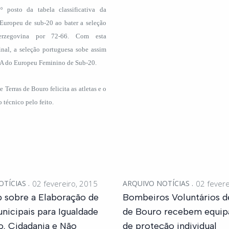
º posto da tabela classificativa da
Europeu de sub-20 ao bater a seleção
erzegovina por 72-66. Com esta
final, a seleção portuguesa sobe assim
o A do Europeu Feminino de Sub-20.
Terras de Bouro felicita as atletas e o
 técnico pelo feito.
OTÍCIAS
02 fevereiro, 2015
ARQUIVO NOTÍCIAS
02 fevere
 sobre a Elaboração de
Bombeiros Voluntários d
nicipais para Igualdade
de Bouro recebem equi
, Cidadania e Não
de proteção individual