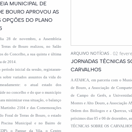
EIA MUNICIPAL DE
DE BOURO APROVOU AS
 OPÇÕES DO PLANO
5
dia 28 de novembro, a Assembleia
Terras de Bouro realizou, no Salão
ARQUIVO NOTÍCIAS
02 fevere
os do Concelho, a sua quinta e última
JORNADAS TÉCNICAS S
ia de 2014.
CARVALHOS
 período inicial da sessão, registaram-
es sobre variados assuntos da vida do
A ATAHCA, em parceria com o Munic
omeadamente: o atual estado dos
de Bouro, a Associação de Comparte
aúde no concelho e do que o município
de Campo do Gerês, a Universidad
para minimizar essa situação, o balanço
Montes e Alto Douro, a Associação A
. Martinho 2104 e das Comemorações
Ordem dos Biólogos e a Quercus, vão
do Foral de Terras de Bouro, o estado
próximos dias 05 e 06 de dezembro, 
 Piscina Municipal e no Bairro de
TÉCNICAS SOBRE OS CARVALHOS 
-EDP), o Parque da Vila, o Centro