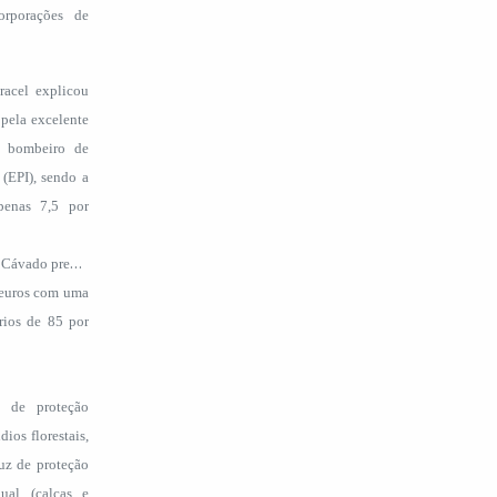
orporações de
racel explicou
 pela excelente
e bombeiro de
(EPI), sendo a
penas 7,5 por
 Cávado previa
 euros com uma
rios de 85 por
 de proteção
ios florestais,
uz de proteção
dual (calças e