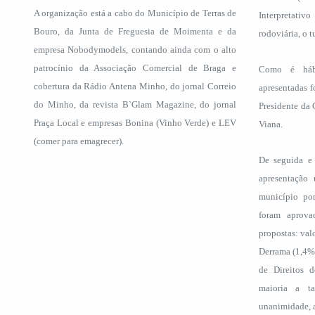
A organização está a cabo do Município de Terras de
Interpretati
Bouro, da Junta de Freguesia de Moimenta e da
rodoviária, o t
empresa Nobodymodels, contando ainda com o alto
patrocínio da Associação Comercial de Braga e
Como é hábi
cobertura da Rádio Antena Minho, do jornal Correio
apresentadas f
do Minho, da revista B`Glam Magazine, do jornal
Presidente da
Praça Local e empresas Bonina (Vinho Verde) e LEV
Viana.
(comer para emagrecer).
De seguida e
apresentação 
município por
foram aprova
propostas: val
Derrama (1,4%
de Direitos 
maioria a t
unanimidade, a