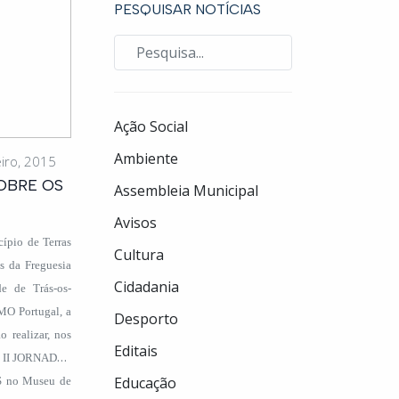
PESQUISAR NOTÍCIAS
Ação Social
Ambiente
iro, 2015
OBRE OS
Assembleia Municipal
Avisos
ípio de Terras
Cultura
s da Freguesia
Cidadania
e de Trás-os-
MO Portugal, a
Desporto
 realizar, nos
Editais
as II JORNADAS
Educação
no Museu de