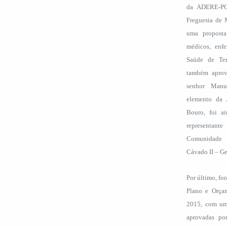
da ADERE-PG.
Freguesia de 
uma proposta
médicos, enfe
Saúde de Te
também aprov
senhor Manu
elemento da 
Bouro, foi a
representan
Comunidade
Cávado II – Ge
Por último, fo
Plano e Orça
2015, com um 
aprovadas po