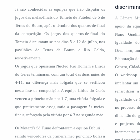
discrimin
Já são conhecidas as equipas que irão disputar os
jogos das meias-finais do Torneio de Futebol de 5 de
A Câmara Mun
Terras de Bouro, após o término dos quartos-de-final
apoio da equi
da competição. Os jogos dos quartos-de-final do
Nuno Gradi
Torneio disputaram-se nos dias 5 e 12 de julho, nos
Igualdade d
pavilhões de Terras de Bouro e Rio Caldo,
Dezembro, um 
respetivamente.
Elaboração de
Os jogos que opuseram Núcleo Rio Homem e Lírios
Género, Cidada
do Gerês terminaram com um total das duas mãos de
O workshop 
4-11, na diferença mais folgada que se verificou
implantar um 
nesta fase da competição. A equipa Lírios do Gerês
sensibilizar
venceu a primeira mão por 1-7, uma vitória folgada e
Igualdade de 
que praticamente asseguraria a passagem às meias-
no processo d
finais, reforçada pela vitória por 4-3 na segunda mão.
dimensão do gé
e projetos d
O
s Motard’s Só Fumo defrontaram a equipa Deburicis
incrementar u
saindo vencedores da primeira mão por cinco bolas a
um desenvolvim