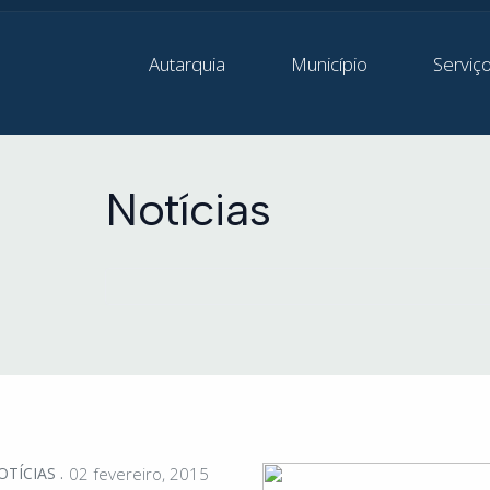
Autarquia
Município
Serviç
Notícias
OTÍCIAS
02 fevereiro, 2015