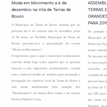
Moda em Movimento a 6 de
ASSEMBL
dezembro na Vila de Terras de
TERRAS 
Bouro
GRANDES
PARA 201
O Município de Terras de Bouro informa que no
próximo dia 6 do corrente mês de dezembro, pelas
No passado 
21:30 horas, no Pavilhão Municipal de Terras de
Municipal de 
Bouro, proceder-se-á a apresentação do evento
Nobre dos Paç
“Moda em Movimento”.
sessão ordinár
O espetáculo, para o qual o município terrabourense
No decorrer do
convida desde logo todos aqueles que se queiram
se intervençõ
associar a este importante acontecimento, contará
concelho, n
com o habitual desfile de modelos para promoção e
cuidados de s
divulgação do comércio local de Terras de Bouro e
procura fazer 
será ainda abrilhantado pela atuação dos
da Feira de S
“Heartbreakers”, da fadista Rita Caldas e da cantora
dos 500 anos 
Patrícia Palhares Costa.
das obras na
Paradela (ex