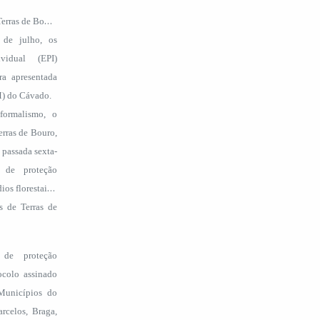
O
erras de Bouro
 de julho, os
vidual (EPI)
ra apresentada
M) do Cávado.
formalismo, o
rras de Bouro,
 passada sexta-
 de proteção
os florestais à
s de Terras de
 de proteção
ocolo assinado
Municípios do
rcelos, Braga,