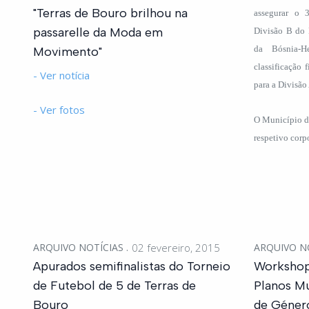
"Terras de Bouro brilhou na
assegurar o 3
passarelle da Moda em
Divisão B do 
da Bósnia-H
Movimento"
classificação 
- Ver notícia
para a Divisã
- Ver fotos
O Município de 
respetivo corpo
ARQUIVO NOTÍCIAS
02 fevereiro, 2015
ARQUIVO N
Apurados semifinalistas do Torneio
Workshop
de Futebol de 5 de Terras de
Planos Mu
Bouro
de Género