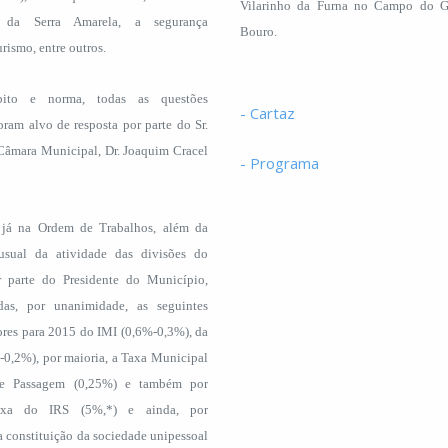
Vilarinho da Furna no Campo do Ge
vo da Serra Amarela, a segurança
Bouro.
urismo, entre outros.
to e norma, todas as questões
- Cartaz
oram alvo de resposta por parte do Sr.
 Câmara Municipal, Dr. Joaquim Cracel
- Programa
 já na Ordem de Trabalhos, além da
usual da atividade das divisões do
 parte do Presidente do Município,
das, por unanimidade, as seguintes
ores para 2015 do IMI (0,6%-0,3%), da
-0,2%), por maioria, a Taxa Municipal
de Passagem (0,25%) e também por
axa do IRS (5%,*) e ainda, por
 constituição da sociedade unipessoal