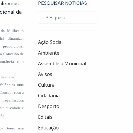
alências
PESQUISAR NOTÍCIAS
acional da
l da Mulher o
rá dinamizar
Ação Social
proporcionar
Ambiente
do Concelho de
portância e o
Assembleia Municipal
Avisos
alizada no Pólo
Cultura
Valências uma
 Concept com a
Cidadania
 maquilhadora
Desporto
sta atividade é
ção.
Editais
Educação
de Bouro será