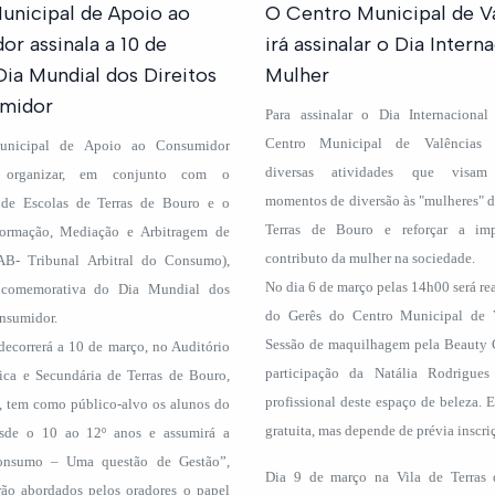
unicipal de Apoio ao
O Centro Municipal de V
r assinala a 10 de
irá assinalar o Dia Intern
ia Mundial dos Direitos
Mulher
midor
Para assinalar o Dia Internaciona
Centro Municipal de Valências i
unicipal de Apoio ao Consumidor
diversas atividades que visam 
 organizar, em conjunto com o
momentos de diversão às "mulheres" 
de Escolas de Terras de Bouro e o
Terras de Bouro e reforçar a im
formação, Mediação e Arbitragem de
contributo da mulher na sociedade.
B- Tribunal Arbitral do Consumo),
No dia 6 de março pelas 14h00 será re
 comemorativa do Dia Mundial dos
do Gerês do Centro Municipal de 
onsumidor.
Sessão de maquilhagem pela Beauty
decorrerá a 10 de março, no Auditório
participação da Natália Rodrigues
ica e Secundária de Terras de Bouro,
profissional deste espaço de beleza. E
s, tem como público-alvo os alunos do
gratuita, mas depende de prévia inscri
esde o 10 ao 12º anos e assumirá a
onsumo – Uma questão de Gestão”,
Dia 9 de março na Vila de Terras 
rão abordados pelos oradores o papel