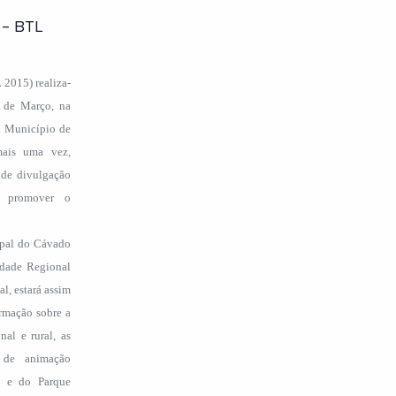
 - BTL
 2015) realiza-
1 de Março, na
o Município de
mais uma vez,
 de divulgação
ra promover o
ipal do Cávado
idade Regional
l, estará assim
ormação sobre a
al e rural, as
s de animação
ho e do Parque