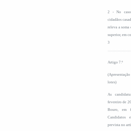
2 - No caso 
cidadãos casado
releva a soma 
superior, em c
………………………………
Artigo 7.º
(Apresentação
lotes)
As candidatu
fevereiro de 2
Bouro, em fo
Candidatos 
prevista no art