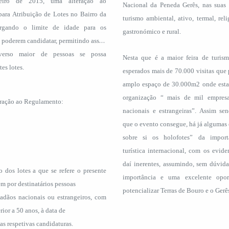
eiro de 2015, uma alteração ao
Nacional da Peneda Gerês, nas suas d
ara Atribuição de Lotes no Bairro da
turismo ambiental, ativo, termal, relig
argando o limite de idade para os
gastronómico e rural.
e poderem candidatar, permitindo assim
erso maior de pessoas se possa
Nesta que é a maior feira de turis
tes lotes.
esperados mais de 70.000 visitas que
amplo espaço de 30.000m2 onde esta
organização “ mais de mil empresa
eração ao Regulamento:
nacionais e estrangeiras”. Assim sen
que o evento consegue, há já algumas e
sobre si os holofotes” da importa
turística internacional, com os evide
daí inerentes, assumindo, sem dúvida
o dos lotes a que se refere o presente
importância e uma excelente opor
m por destinatários pessoas
potencializar Terras de Bouro e o Gerê
dadãos nacionais ou estrangeiros, com
ior a 50 anos, à data de
as respetivas candidaturas.