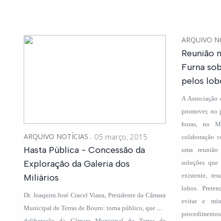
ARQUIVO N
Reunião n
Furna so
pelos lob
A Associação 
promover, no 
horas, no M
ARQUIVO NOTÍCIAS
05 março, 2015
colaboração c
Hasta Pública - Concessão da
uma reunião
Exploração da Galeria dos
soluções que 
existente, re
Miliários
lobos. Prete
Dr. Joaquim José Cracel Viana, Presidente da Câmara
evitar e mi
Municipal de Terras de Bouro: torna público, que por
procedimento
deliberação da Câmara Municipal de Terras de