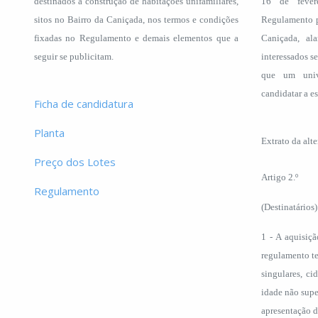
destinados à construção de habitações unifamiliares,
16 de fever
sitos no Bairro da Caniçada, nos termos e condições
Regulamento p
fixadas no Regulamento e demais elementos que a
Caniçada, al
seguir se publicitam.
interessados s
que um univ
candidatar a es
Ficha de candidatura
Planta
Extrato da alt
Preço dos Lotes
Artigo 2.º
Regulamento
(Destinatários)
1 - A aquisiçã
regulamento te
singulares, ci
idade não super
apresentação d