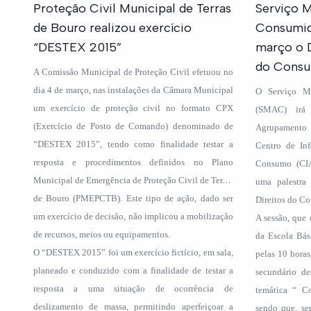
Proteção Civil Municipal de Terras
Serviço M
de Bouro realizou exercício
Consumido
“DESTEX 2015”
março o D
do Consu
A Comissão Municipal de Proteção Civil efetuou no
dia 4 de março, nas instalações da Câmara Municipal
O Serviço M
um exercício de proteção civil no formato CPX
(SMAC) irá
(Exercício de Posto de Comando) denominado de
Agrupamento 
“DESTEX 2015”, tendo como finalidade testar a
Centro de In
resposta e procedimentos definidos no Plano
Consumo (CIA
Municipal de Emergência de Proteção Civil de Terras
uma palestra
de Bouro (PMEPCTB). Este tipo de ação, dado ser
Direitos do C
um exercício de decisão, não implicou a mobilização
A sessão, que 
de recursos, meios ou equipamentos.
da Escola Bás
O “DESTEX 2015” foi um exercício fictício, em sala,
pelas 10 hora
planeado e conduzido com a finalidade de testar a
secundário d
resposta a uma situação de ocorrência de
temática “ C
deslizamento de massa, permitindo aperfeiçoar a
sendo que, se