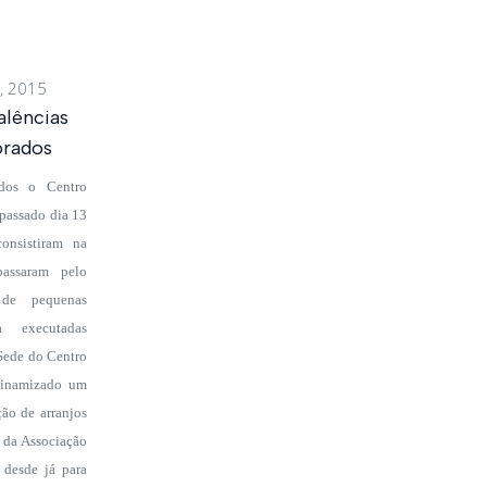
, 2015
alências
orados
dos o Centro
passado dia 13
consistiram na
passaram pelo
de pequenas
a executadas
Sede do Centro
dinamizado um
ão de arranjos
o da Associação
 desde já para