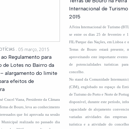
Terras de Bouro na Feira
Internacional de Turismo
2015
A Feira Internacional de Turismo (BTL
se entre os dias 25 de fevereiro e 
FIL/Parque das Nações, em Lisboa e 
OTÍCIAS
05 março, 2015
Terras de Bouro estará presente, 
o ao Regulamento para
aproveitando este importante evento
o de Lotes no Bairro da
de potencialidades turísticas pa
concelho.
– alargamento do limite
No stand da Comunidade Intermunic
para efeitos de
(CIM), englobado no espaço da Ent
ra
de Turismo do Porto e Norte de Portuga
sé Cracel Viana, Presidente da Câmara
disponível, durante este período, inf
Terras de Bouro, leva ao conhecimento
capacidade de alojamento convencion
teressados que foi aprovada na sessão
variadas atividades das empresa
 Municipal realizada no passado dia
turística e a atividade do concel