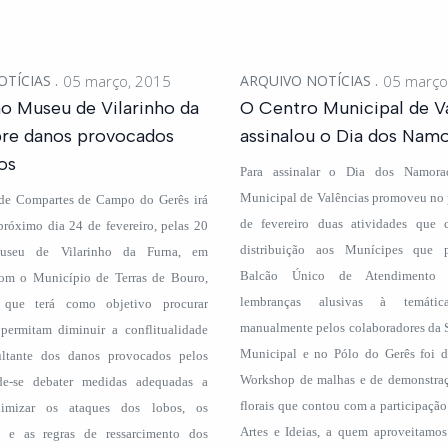
OTÍCIAS
05 março, 2015
ARQUIVO NOTÍCIAS
05 março
o Museu de Vilarinho da
O Centro Municipal de V
bre danos provocados
assinalou o Dia dos Nam
os
Para assinalar o Dia dos Namora
Municipal de Valências promoveu no 
de Compartes de Campo do Gerês irá
de fevereiro duas atividades que 
próximo dia 24 de fevereiro, pelas 20
distribuição aos Munícipes que 
useu de Vilarinho da Furna, em
Balcão Único de Atendimento 
om o Município de Terras de Bouro,
lembranças alusivas à temátic
 que terá como objetivo procurar
manualmente pelos colaboradores da 
permitam diminuir a conflitualidade
Municipal e no Pólo do Gerês foi 
sultante dos danos provocados pelos
Workshop de malhas e de demonstraç
nde-se debater medidas adequadas a
florais que contou com a participaçã
nimizar os ataques dos lobos, os
Artes e Ideias, a quem aproveitamos
s e as regras de ressarcimento dos