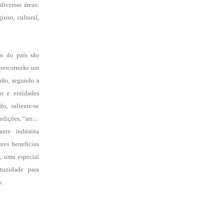
iversas áreas:
ioso, cultural,
mo do país são
 percorrerão um
rão, segundo a
s e entidades
do, saliente-se
dições, “atrair
nte indústria
ntes benefícios
, uma especial
tunidade para
s.