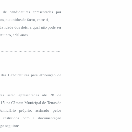
de candidaturas apresentadas por
s, ou unidos de facto, entre si,
da idade dos dois, a qual não pode ser
onjunto, a 90 anos.
3 -
……………………………………………………………………………….
 das Candidaturas para atribuição de
ras serão apresentadas até 28 de
015, na Câmara Municipal de Terras de
rmulário próprio, assinado pelos
e instruídos com a documentação
igo seguinte.