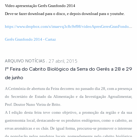
Video apresentação Gerês Granfondo 2014
Deve-se fazer download para o disco, e depois download para o youtube.
h
ttps://www.dropbox.com/s/imaevq3c8c9rf98/videoApresGeresGranFondo_2014_v02.mp4
Gerês Granfondo 2014 - Cartaz
ARQUIVO NOTÍCIAS
27 abril, 2015
Iª Feira do Cabrito Biológico da Serra do Gerês a 28 e 29
de junho
A Cerimónia de abertura da Feira decorreu no passado dia 28, com a presença
do Secretário de Estado da Alimentação e da Investigação Agroalimentar,
Prof. Doutor Nuno Vieira de Brito.
A I edição desta feira teve como objetivo, a promoção da região e da sua
gastronomia local, destacando-se os produtos endógenos, como o cabrito, as
ervas aromáticas e os chás. De igual forma, procurou-se promover o interesse
da população pelos produtos locais, nomeadamente pelo cabrito biológico