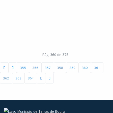
Pág. 360 de 375
355
356
357
358
359
360
361
362
363
364