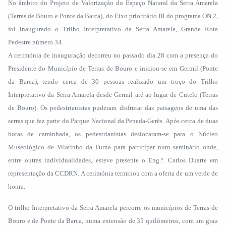
No âmbito do Projeto de Valorização do Espaço Natural da Serra Amarela
(Terras de Bouro e Ponte da Barca), do Eixo prioritário III do programa ON.2,
foi inaugurado o Trilho Interpretativo da Serra Amarela, Grande Rota
Pedestre número 34.
A cerimónia de inauguração decorreu no passado dia 28 com a presença do
Presidente do Município de Terras de Bouro e iniciou-se em Germil (Ponte
da Barca), tendo cerca de 30 pessoas realizado um troço do Trilho
Interpretativo da Serra Amarela desde Germil até ao lugar de Cutelo (Terras
de Bouro). Os pedestrianistas puderam disfrutar das paisagens de uma das
serras que faz parte do Parque Nacional da Peneda-Gerês. Após cerca de duas
horas de caminhada, os pedestrianistas deslocaram-se para o Núcleo
Museológico de Vilarinho da Furna para participar num seminário onde,
entre outras individualidades, esteve presente o Eng.º. Carlos Duarte em
representação da CCDRN. A cerimónia terminou com a oferta de um verde de
honra.
O trilho Interpretativo da Serra Amarela percorre os municípios de Terras de
Bouro e de Ponte da Barca, numa extensão de 35 quilómetros, com um grau