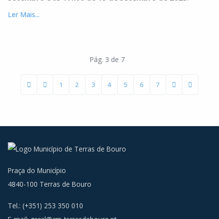
Ler Mais...
Pág. 3 de 7
1
2
3
4
5
6
7
Praça do Município
4840-100 Terras de Bouro
Tel.: (+351) 253 350 010