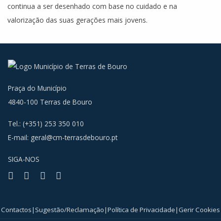
continua a ser desenhado com base no cuidado e na
valorização das suas gerações mais jovens.
Praça do Município
4840-100 Terras de Bouro
Tel.: (+351) 253 350 010
E-mail:
geral@cm-terrasdebouro.pt
SIGA-NOS
Facebook
Youtube
Instagram
RSS
Contactos
|
Sugestão/Reclamação
|
Política de Privacidade
|
Gerir Cookies