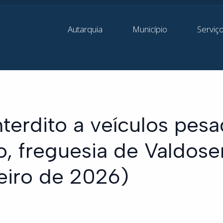
Autarquia
Município
Serviç
interdito a veículos pes
o, freguesia de Valdos
eiro de 2026)