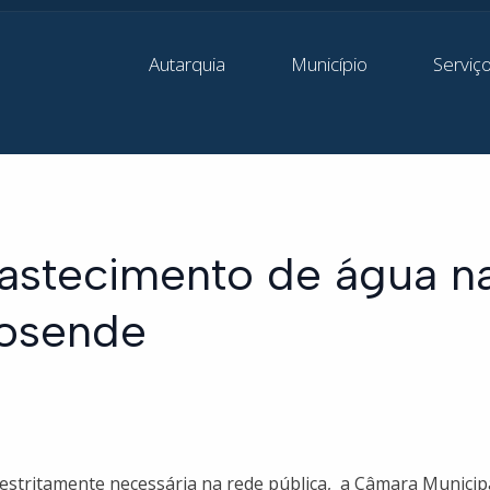
Autarquia
Município
Serviç
bastecimento de água n
dosende
estritamente necessária na rede pública, a Câmara Municip