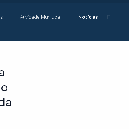
os
Atividade Municipal
Notícias
a
ão
da