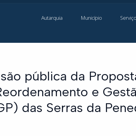
Autarquia
Município
Serviç
são pública da Propost
Reordenamento e Gest
P) das Serras da Pene