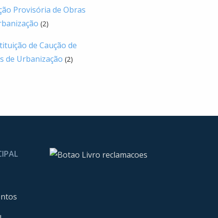
ção Provisória de Obras
rbanização
(2)
tituição de Caução de
s de Urbanização
(2)
CIPAL
entos