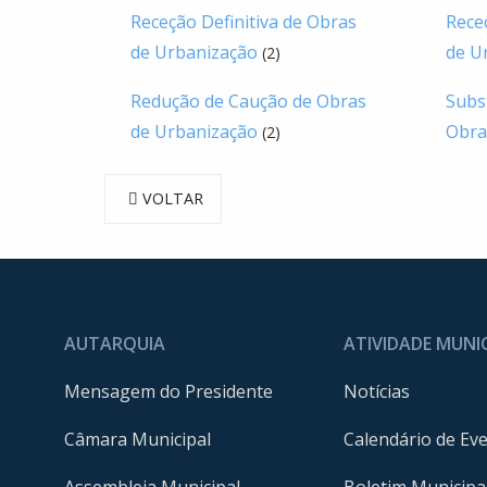
Receção Definitiva de Obras
Rece
de Urbanização
de U
(2)
Redução de Caução de Obras
Subs
de Urbanização
Obra
(2)
VOLTAR
AUTARQUIA
ATIVIDADE MUNI
Mensagem do Presidente
Notícias
Câmara Municipal
Calendário de Ev