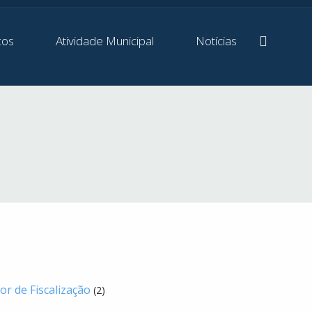
ços
Atividade Municipal
Notícias
or de Fiscalização
(2)