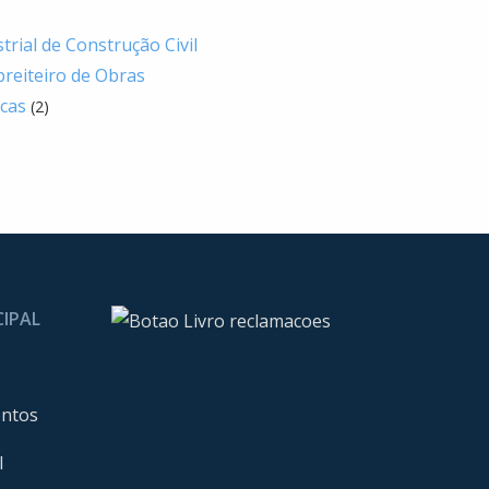
trial de Construção Civil
preiteiro de Obras
icas
(2)
CIPAL
entos
l