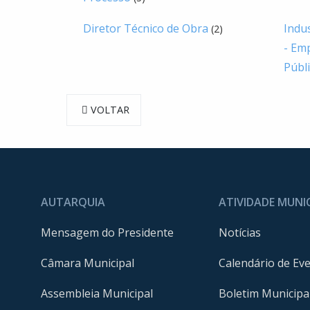
Diretor Técnico de Obra
Indus
(2)
- Em
Públ
VOLTAR
AUTARQUIA
ATIVIDADE MUNI
Mensagem do Presidente
Notícias
Câmara Municipal
Calendário de Ev
Assembleia Municipal
Boletim Municipa