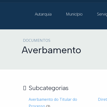
Autarquia
Município
Servi
DOCUMENTOS
Averbamento
Subcategorias
Averbamento do Titular do
Diret
Processo
(3)