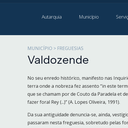
Autarquia
Município
Servi
MUNICÍPIO > FREGUESIAS
Valdozende
No seu enredo histórico, manifesto nas Inquiri
terra onde a nobreza fez assento “in este ter
que se chamam por de Couto da Paradela et de 
fazer foral Rey (...)” (A. Lopes Oliveira, 1991).
Da sua antiguidade denuncia-se, ainda, vestígi
passaram nesta freguesia, sobretudo pelas fort