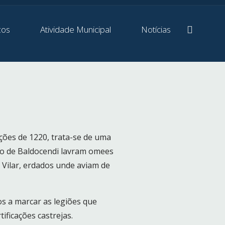
ços
Atividade Municipal
Notícias
ções de 1220, trata-se de uma
mo de Baldocendi lavram omees
Vilar, erdados unde aviam de
os a marcar as legiões que
ificações castrejas.