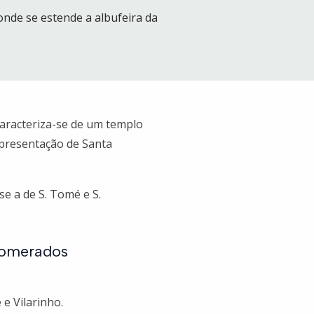
onde se estende a albufeira da
caracteriza-se de um templo
apresentação de Santa
se a de S. Tomé e S.
glomerados
e Vilarinho.